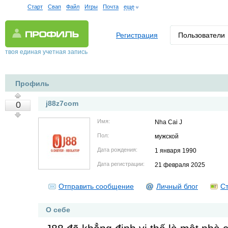
Старт
Свап
Файл
Игры
Почта
еще
Регистрация
Пользователи
твоя единая учетная запись
Профиль
j88z7com
0
Имя:
Nha Cai J
Пол:
мужской
Дата рождения:
1 января 1990
Дата регистрации:
21 февраля 2025
Отправить сообщение
Личный блог
Ст
О себе