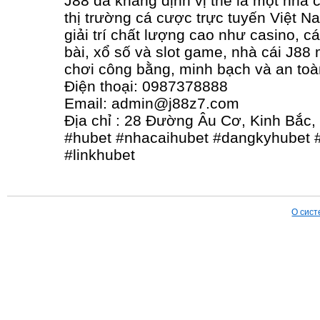
J88 đã khẳng định vị thế là một nhà c
thị trường cá cược trực tuyến Việt 
giải trí chất lượng cao như casino, 
bài, xổ số và slot game, nhà cái J8
chơi công bằng, minh bạch và an toàn
Điện thoại: 0987378888
Email: admin@j88z7.com
Địa chỉ : 28 Đường Âu Cơ, Kinh Bắc,
#hubet #nhacaihubet #dangkyhubet
#linkhubet
О сист