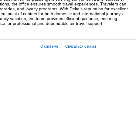
tions, the office ensures smooth travel experiences. Travelers can
pgrades, and loyalty programs. With Delta’s reputation for excellent
deal point of contact for both domestic and international journeys.
amily vacation, the team provides efficient guidance, ensuring
ice for professional and dependable air travel support.
О системе
|
Связаться с нами