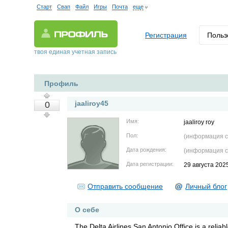
Старт
Свап
Файл
Игры
Почта
еще
Регистрация
Польз
твоя единая учетная запись
Профиль
jaaliroy45
0
Имя:
jaaliroy roy
Пол:
(информация с
Дата рождения:
(информация с
Дата регистрации:
29 августа 202
Отправить сообщение
Личный блог
О себе
The Delta Airlines San Antonio Office is a relia