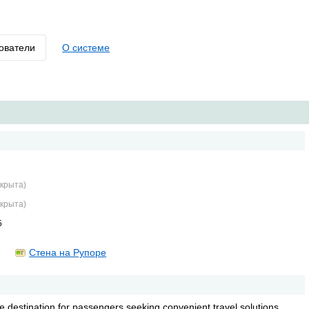
ователи
О системе
крыта)
крыта)
5
Стена на Рупоре
ble destination for passengers seeking convenient travel solutions.