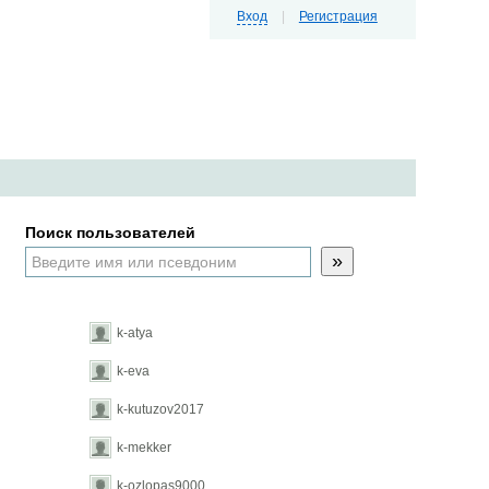
Вход
|
Регистрация
Поиск пользователей
»
k-atya
k-eva
k-kutuzov2017
k-mekker
k-ozlopas9000