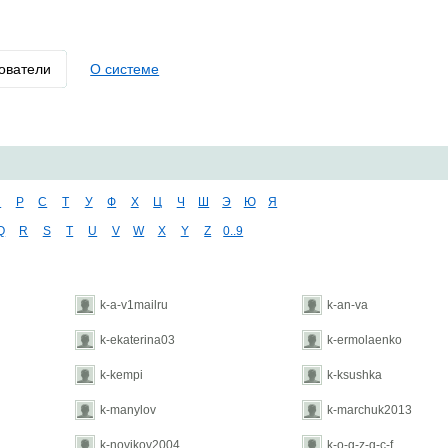
ователи
О системе
П
Р
С
Т
У
Ф
Х
Ц
Ч
Ш
Э
Ю
Я
Q
R
S
T
U
V
W
X
Y
Z
0..9
k-a-v1mailru
k-an-va
k-ekaterina03
k-ermolaenko
k-kempi
k-ksushka
k-manylov
k-marchuk2013
k-novikov2004
k-o-g-z-g-c-f