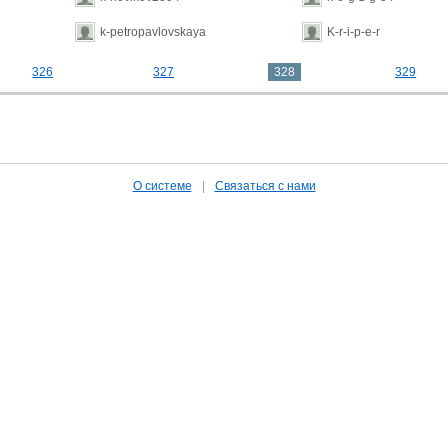
k-petropavlovskaya
K-r-i-p-e-r
326
327
328
329
О системе
|
Связаться с нами