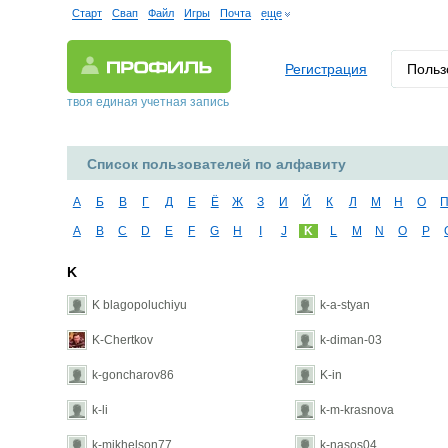
Старт
Свап
Файл
Игры
Почта
еще
Регистрация
Польз
твоя единая учетная запись
Список пользователей по алфавиту
А
Б
В
Г
Д
Е
Ё
Ж
З
И
Й
К
Л
М
Н
О
A
B
C
D
E
F
G
H
I
J
K
L
M
N
O
P
K
K blagopoluchiyu
k-a-styan
K-Chertkov
k-diman-03
k-goncharov86
K-in
k-li
k-m-krasnova
k-mikhelson77
k-nasos04