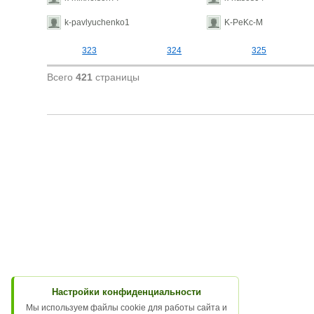
k-pavlyuchenko1
K-PeKc-M
323
324
325
Всего
421
страницы
Настройки конфиденциальности
Мы используем файлы cookie для работы сайта и