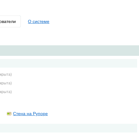
ователи
О системе
крыта)
крыта)
крыта)
Стена на Рупоре