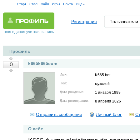
Старт
Свап
Файл
Игры
Почта
еще
Регистрация
Пользователи
твоя единая учетная запись
Профиль
k665k665com
0
Имя:
K665 bet
Пол:
мужской
Дата рождения:
1 января 1999
Дата регистрации:
8 апреля 2026
Отправить сообщение
Личный блог
Ст
О себе