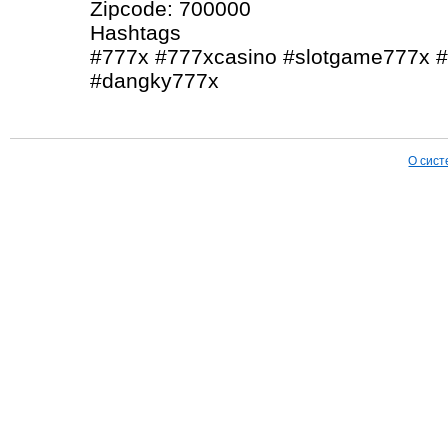
Zipcode: 700000
Hashtags
#777x #777xcasino #slotgame777x 
#dangky777x
О сист