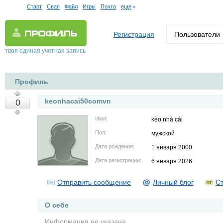
Старт
Свап
Файл
Игры
Почта
еще
Регистрация
Пользователи
твоя единая учетная запись
Профиль
keonhacai50comvn
0
Имя:
kèo nhà cái
Пол:
мужской
Дата рождения:
1 января 2000
Дата регистрации:
6 января 2026
Отправить сообщение
Личный блог
Ст
О себе
Информация не указана.