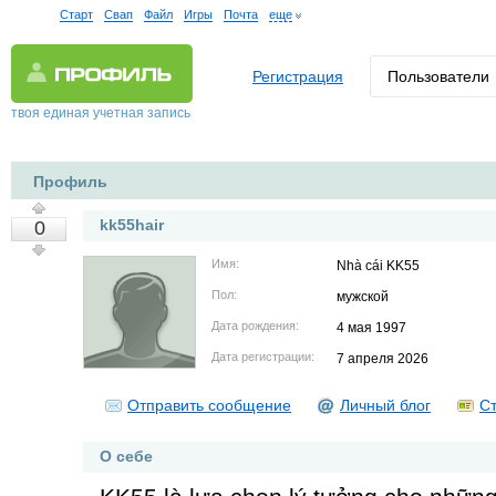
Старт
Свап
Файл
Игры
Почта
еще
Регистрация
Пользователи
твоя единая учетная запись
Профиль
kk55hair
0
Имя:
Nhà cái KK55
Пол:
мужской
Дата рождения:
4 мая 1997
Дата регистрации:
7 апреля 2026
Отправить сообщение
Личный блог
Ст
О себе