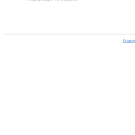
О сист