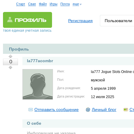
Старт
Свап
Файл
Игры
Почта
еще
Регистрация
Пользователи
твоя единая учетная запись
Профиль
la777acombr
0
Имя:
la777 Jogue Slots Online
Пол:
мужской
Дата рождения:
5 апреля 1999
Дата регистрации:
12 июля 2025
Отправить сообщение
Личный блог
Ст
О себе
Информация не указана.