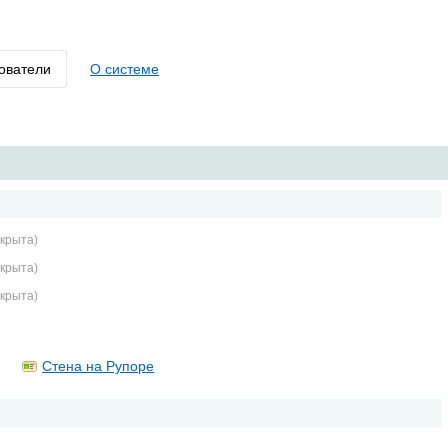
ователи
О системе
крыта)
крыта)
крыта)
Стена на Рупоре