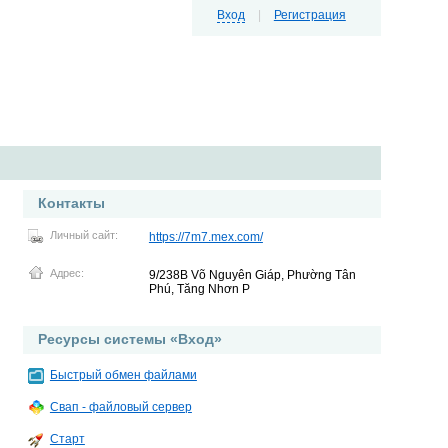
Вход
|
Регистрация
Контакты
Личный сайт:
https://7m7.mex.com/
Адрес:
9/238B Võ Nguyên Giáp, Phường Tân
Phú, Tăng Nhơn P
Ресурсы системы «Вход»
Быстрый обмен файлами
Свап - файловый сервер
Старт