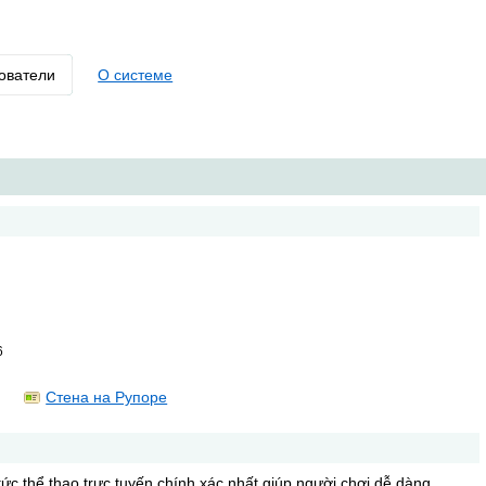
ователи
О системе
6
Стена на Рупоре
tức thể thao trực tuyến chính xác nhất giúp người chơi dễ dàng