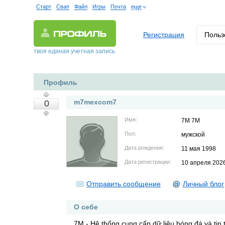
Старт
Свап
Файл
Игры
Почта
еще
Регистрация
Польз
твоя единая учетная запись
Профиль
m7mexcom7
0
Имя:
7M 7M
Пол:
мужской
Дата рождения:
11 мая 1998
Дата регистрации:
10 апреля 202
Отправить сообщение
Личный блог
О себе
7M - Hệ thống cung cấp dữ liệu bóng đá và tin 