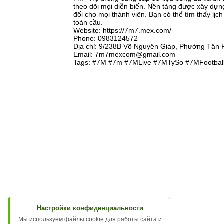
theo dõi mọi diễn biến. Nền tảng được xây dựn
đối cho mọi thành viên. Bạn có thể tìm thấy lịc
toàn cầu.
Website: https://7m7.mex.com/
Phone: 0983124572
Địa chỉ: 9/238B Võ Nguyên Giáp, Phường Tân 
Email: 7m7mexcom@gmail.com
Tags: #7M #7m #7MLive #7MTySo #7MFootba
Настройки конфиденциальности
Мы используем файлы cookie для работы сайта и