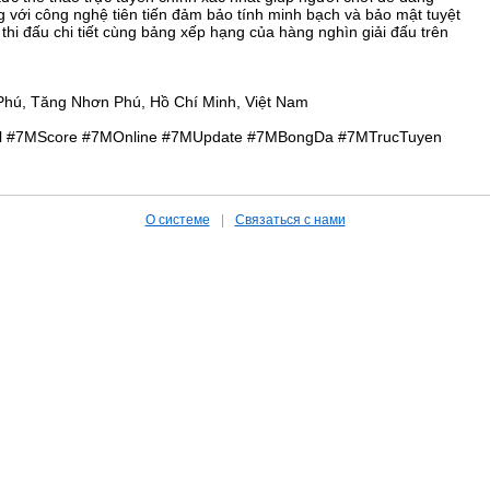
g với công nghệ tiên tiến đảm bảo tính minh bạch và bảo mật tuyệt
h thi đấu chi tiết cùng bảng xếp hạng của hàng nghìn giải đấu trên
Phú, Tăng Nhơn Phú, Hồ Chí Minh, Việt Nam
ll #7MScore #7MOnline #7MUpdate #7MBongDa #7MTrucTuyen
О системе
|
Связаться с нами