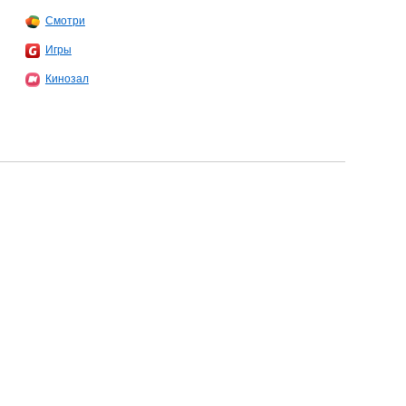
Смотри
Игры
Кинозал