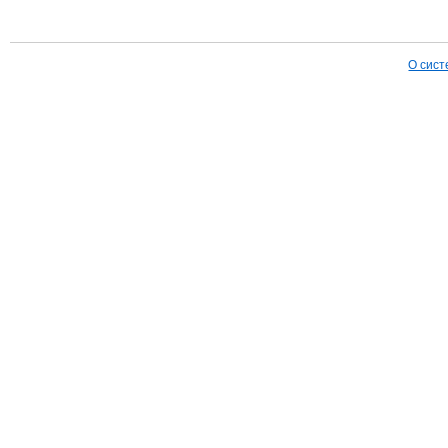
О сист