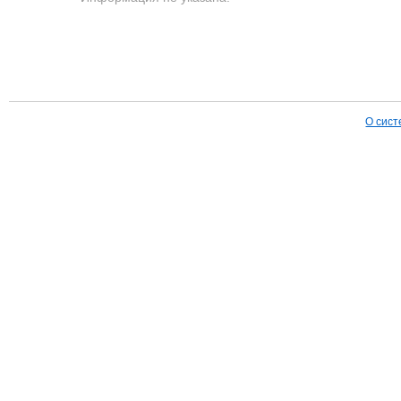
О сист