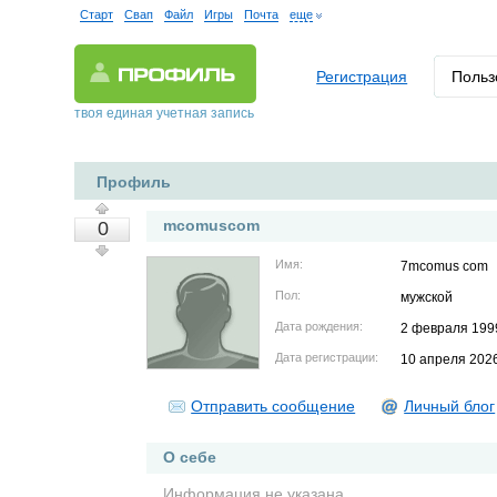
Старт
Свап
Файл
Игры
Почта
еще
Регистрация
Польз
твоя единая учетная запись
Профиль
mcomuscom
0
Имя:
7mcomus com
Пол:
мужской
Дата рождения:
2 февраля 199
Дата регистрации:
10 апреля 202
Отправить сообщение
Личный блог
О себе
Информация не указана.