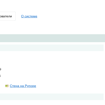
ователи
О системе
9
6
Стена на Рупоре