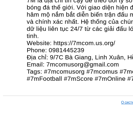
7M là địa chỉ tin cậy để theo dõi tỷ số
bóng đá thế giới. Với giao diện hiện 
hâm mộ nắm bắt diễn biến trận đấu 
và chính xác nhất. Hệ thống của chún
dữ liệu liên tục 24/7 từ các giải đấu
tinh.
Website: https://7mcom.us.org/
Phone: 0981445239
Địa chỉ: 9/7C Bà Giang, Linh Xuân, 
Email: 7mcomusorg@gmail.com
Tags: #7mcomusorg #7mcomus #7m
#7mFootball #7mScore #7mOnline 
О сист