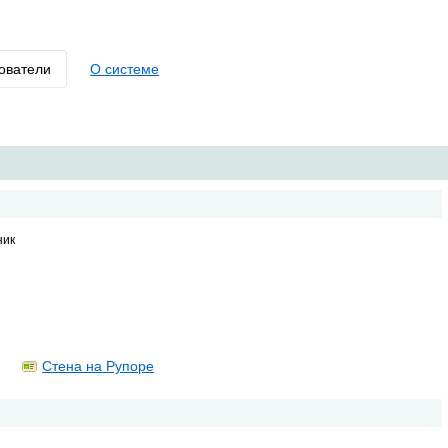
ователи
О системе
ник
Стена на Рупоре