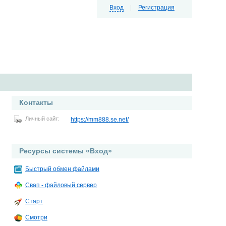
Вход
|
Регистрация
Контакты
Личный сайт:
https://mm888.se.net/
Ресурсы системы «Вход»
Быстрый обмен файлами
Свап - файловый сервер
Старт
Смотри