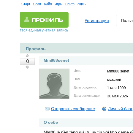
Старт
Свап
Файл
Игры
Почта
еще
Регистрация
Польз
твоя единая учетная запись
Профиль
Mm888senet
0
Имя:
Mm888 senet
Пол:
мужской
Дата рождения:
1 мая 1999
Дата регистрации:
30 мая 2026
Отправить сообщение
Личный блог
О себе
MM88 là nền tảng giải trí uy tín với kho game g