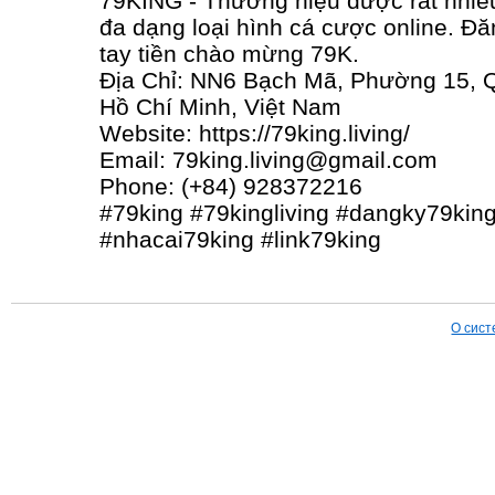
79KING - Thương hiệu được rất nhiều
đa dạng loại hình cá cược online. Đă
tay tiền chào mừng 79K.
Địa Chỉ: NN6 Bạch Mã, Phường 15, 
Hồ Chí Minh, Việt Nam
Website: https://79king.living/
Email: 79king.living@gmail.com
Phone: (+84) 928372216
#79king #79kingliving #dangky79ki
#nhacai79king #link79king
О сист