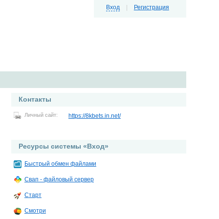
Вход
|
Регистрация
Контакты
Личный сайт:
https://8kbets.in.net/
Ресурсы системы «Вход»
Быстрый обмен файлами
Свап - файловый сервер
Старт
Смотри