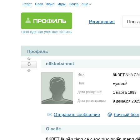
Старт
Свап
Файл
Игры
Почта
еще
Регистрация
Польз
твоя единая учетная запись
Профиль
n8kbetsinnet
0
Имя:
8KBET Nhà Cái
Пол:
мужской
Дата рождения:
1 марта 1999
Дата регистрации:
9 декабря 202
Отправить сообщение
Личный блог
О себе
8KBET là nền tảng cá cược trực tuyến mang đến 