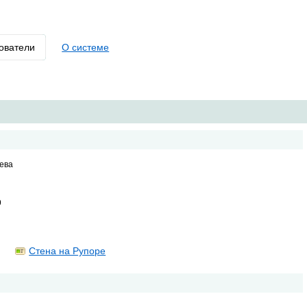
ователи
О системе
ева
9
Стена на Рупоре