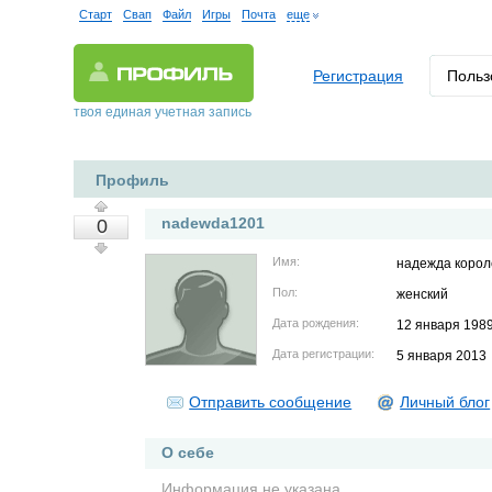
Старт
Свап
Файл
Игры
Почта
еще
Регистрация
Польз
твоя единая учетная запись
Профиль
nadewda1201
0
Имя:
надежда корол
Пол:
женский
Дата рождения:
12 января 198
Дата регистрации:
5 января 2013
Отправить сообщение
Личный блог
О себе
Информация не указана.