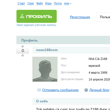
Старт
Свап
Файл
Игры
Почта
еще
Регистрация
Польз
твоя единая учетная запись
Профиль
newz188com
0
Имя:
Nhà Cái Z188
Пол:
мужской
Дата рождения:
4 марта 1999
Дата регистрации:
14 апреля 202
Отправить сообщение
Личный блог
О себе
Trải nghiệm cá cược trực tuyến tại Z188 được 