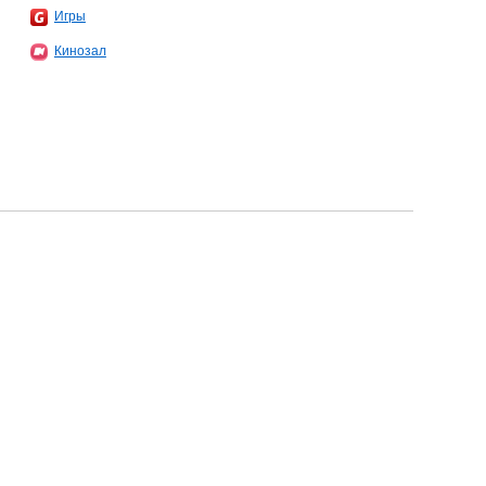
Игры
Кинозал