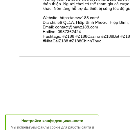
thân thiện. Người chơi có thể tham gia cá cược
khác. Nền tảng hỗ trợ đa thiết bị cùng tốc độ gi
Website: https://newz188.com/
Địa chỉ: 56 QL1A, Hiệp Bình Phước, Hiệp Bình,
Email: contact@newz188.com
Hotline: 0987362424
Hashtags: #Z188 #Z188Casino #Z188Bet #Z
#NhaCaiZ188 #Z188ChinhThuc
Настройки конфиденциальности
Мы используем файлы cookie для работы сайта и