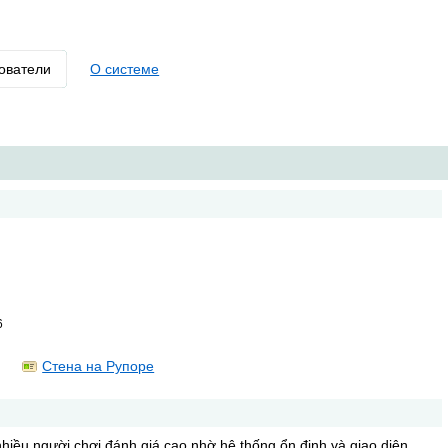
ователи
О системе
6
Стена на Рупоре
nhiều người chơi đánh giá cao nhờ hệ thống ổn định và giao diện