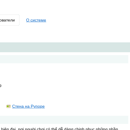
ователи
О системе
9
Стена на Рупоре
n hiện đại, nơi người chơi có thể dễ dàng chinh phục những phần