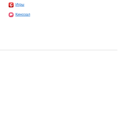
Игры
Кинозал