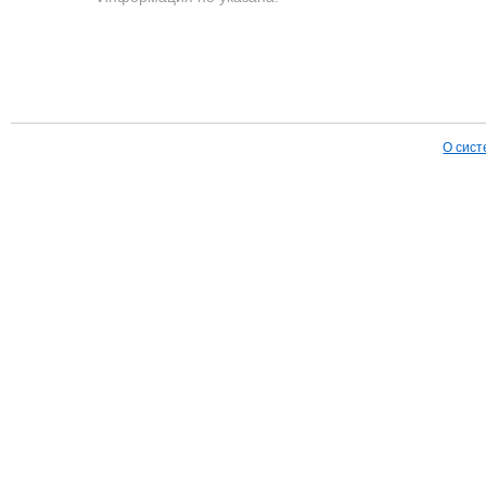
О сист