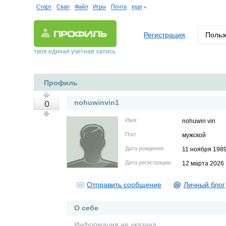
Старт
Свап
Файл
Игры
Почта
еще
Регистрация
Польз
твоя единая учетная запись
Профиль
nohuwinvin1
0
Имя:
nohuwin vin
Пол:
мужской
Дата рождения:
11 ноября 198
Дата регистрации:
12 марта 2026
Отправить сообщение
Личный блог
О себе
Информация не указана.