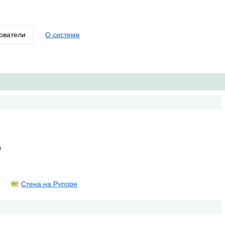
ователи
О системе
9
Стена на Рупоре