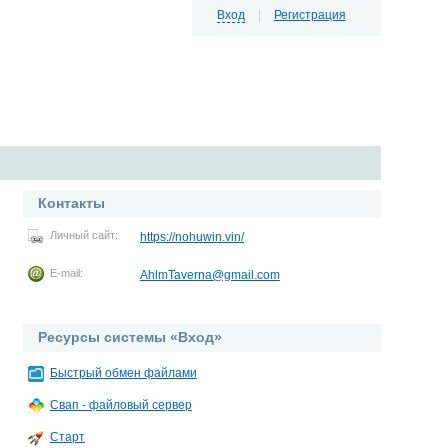
Вход
|
Регистрация
Контакты
Личный сайт:
https://nohuwin.vin/
E-mail:
AhlmTaverna@gmail.com
Ресурсы системы «Вход»
Быстрый обмен файлами
Свап - файловый сервер
Старт