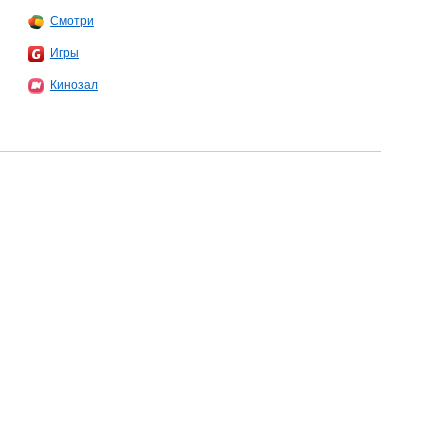
Смотри
Игры
Кинозал