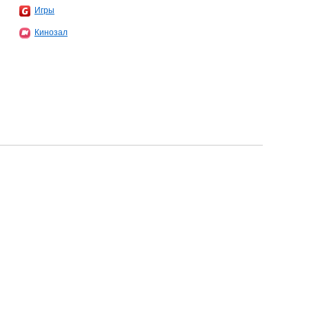
Игры
Кинозал