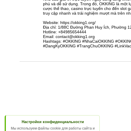
phú và dễ sử dụng. Trong đó, OKKING là một l
cược thể thao, casino trực tuyến cho đến slot
truy cập nhanh và trải nghiệm mượt mà trên nhi
Website: https://okking1.org/
Địa chỉ: 1/88C Đường Phan Huy Ích, Phường 1
Hotline: +84985654444
Email: contact@okking1.org
Hashtags: #OKKING #NhaCaiOKKING #OKKI
#DangKyOKKING #TrangChuOKKING #LinkVa
Настройки конфиденциальности
Мы используем файлы cookie для работы сайта и