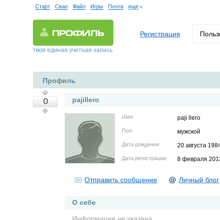
Старт
Свап
Файл
Игры
Почта
еще
Регистрация
Польз
твоя единая учетная запись
Профиль
pajillero
0
Имя:
paji llero
Пол:
мужской
Дата рождения:
20 августа 198
Дата регистрации:
8 февраля 201
Отправить сообщение
Личный блог
О себе
Информация не указана.