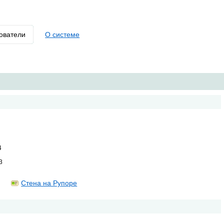
ователи
О системе
4
3
Стена на Рупоре