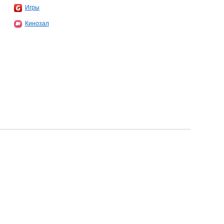
Игры
Кинозал