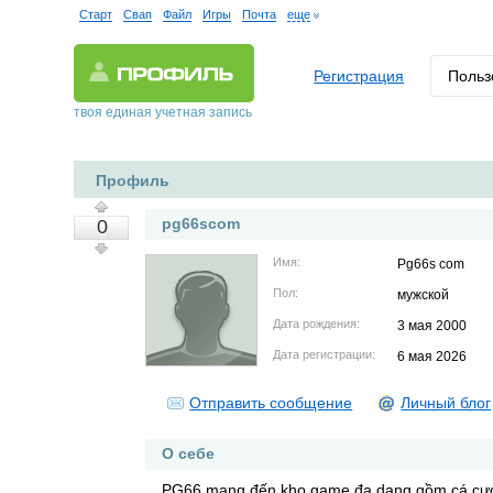
Старт
Свап
Файл
Игры
Почта
еще
Регистрация
Польз
твоя единая учетная запись
Профиль
pg66scom
0
Имя:
Pg66s com
Пол:
мужской
Дата рождения:
3 мая 2000
Дата регистрации:
6 мая 2026
Отправить сообщение
Личный блог
О себе
PG66 mang đến kho game đa dạng gồm cá cược t