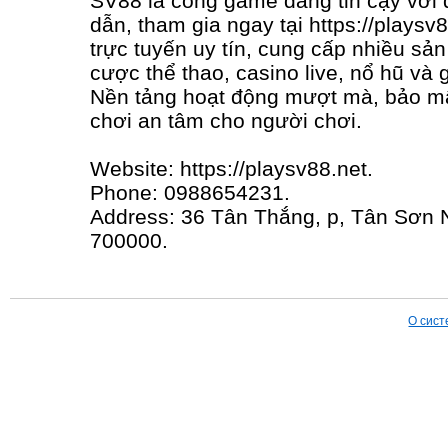
SV88 là cổng game đáng tin cậy với 
dẫn, tham gia ngay tại https://playsv
trực tuyến uy tín, cung cấp nhiều sản
cược thể thao, casino live, nổ hũ và
Nền tảng hoạt động mượt mà, bảo m
chơi an tâm cho người chơi.
Website: https://playsv88.net.
Phone: 0988654231.
Address: 36 Tân Thắng, p, Tân Sơn 
700000.
О сист