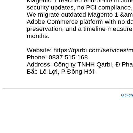
Magento 1 reached end-of-life in Ju
security updates, no PCI compliance, 
We migrate outdated Magento 1 &amp
Adobe Commerce platform with no dat
preservation, and a timeline measure
months.
Website: https://qarbi.com/services/
Phone: 0837 515 168.
Address: Công ty TNHH Qarbi, Đ Pha
Bắc Lê Lợi, P Đồng Hới.
О сист