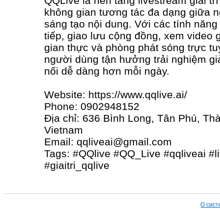
QQLive là nền tảng livestream giải tr
không gian tương tác đa dạng giữa 
sáng tạo nội dung. Với các tính năng
tiếp, giao lưu cộng đồng, xem video gi
gian thực và phòng phát sóng trực t
người dùng tận hưởng trải nghiệm giải
nối dễ dàng hơn mỗi ngày.
Website: https://www.qqlive.ai/
Phone: 0902948152
Địa chỉ: 636 Bình Long, Tân Phú, Th
Vietnam
Email: qqliveai@gmail.com
Tags: #QQlive #QQ_Live #qqliveai #l
#giaitri_qqlive
О сист