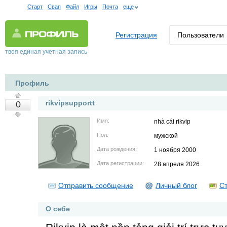
Старт
Свап
Файл
Игры
Почта
еще
Регистрация
Пользователи
твоя единая учетная запись
Профиль
rikvipsupportt
0
Имя:
nhà cái rikvip
Пол:
мужской
Дата рождения:
1 ноября 2000
Дата регистрации:
28 апреля 2026
Отправить сообщение
Личный блог
Ст
О себе