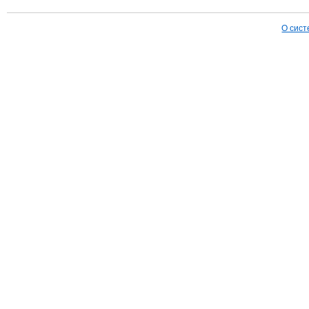
О сист