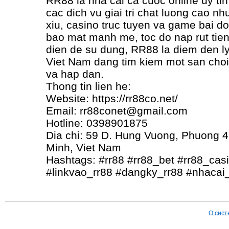
RR88 la nha cai ca cuoc online uy ti
cac dich vu giai tri chat luong cao nh
xiu, casino truc tuyen va game bai do
bao mat manh me, toc do nap rut tie
dien de su dung, RR88 la diem den ly
Viet Nam dang tim kiem mot san choi
va hap dan.
Thong tin lien he:
Website: https://rr88co.net/
Email: rr88conet@gmail.com
Hotline: 0398901875
Dia chi: 59 D. Hung Vuong, Phuong 4
Minh, Viet Nam
Hashtags: #rr88 #rr88_bet #rr88_cas
#linkvao_rr88 #dangky_rr88 #nhacai
О сист