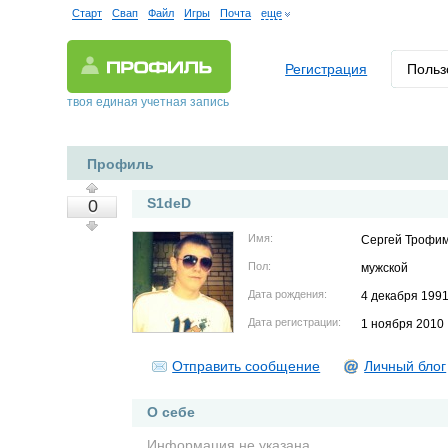
Старт
Свап
Файл
Игры
Почта
еще
Регистрация
Польз
твоя единая учетная запись
Профиль
S1deD
0
Имя:
Сергей Трофи
Пол:
мужской
Дата рождения:
4 декабря 199
Дата регистрации:
1 ноября 2010
Отправить сообщение
Личный блог
О себе
Информация не указана.