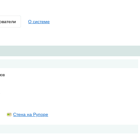
ователи
О системе
мов
1
Стена на Рупоре