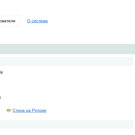
ователи
О системе
ài
6
Стена на Рупоре