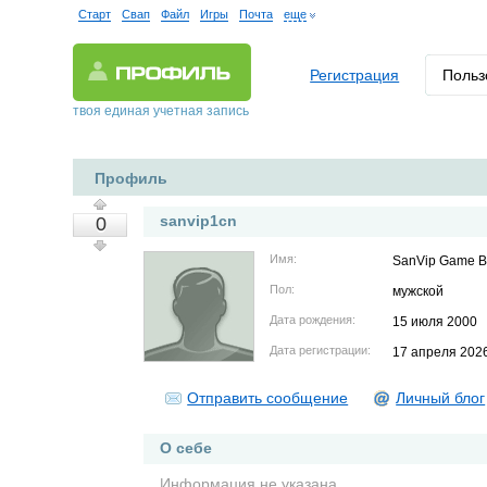
Старт
Свап
Файл
Игры
Почта
еще
Регистрация
Польз
твоя единая учетная запись
Профиль
sanvip1cn
0
Имя:
SanVip Game B
Пол:
мужской
Дата рождения:
15 июля 2000
Дата регистрации:
17 апреля 202
Отправить сообщение
Личный блог
О себе
Информация не указана.