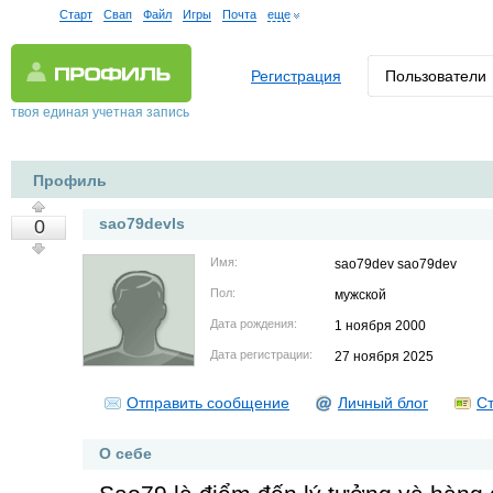
Старт
Свап
Файл
Игры
Почта
еще
Регистрация
Пользователи
твоя единая учетная запись
Профиль
sao79devls
0
Имя:
sao79dev sao79dev
Пол:
мужской
Дата рождения:
1 ноября 2000
Дата регистрации:
27 ноября 2025
Отправить сообщение
Личный блог
Ст
О себе