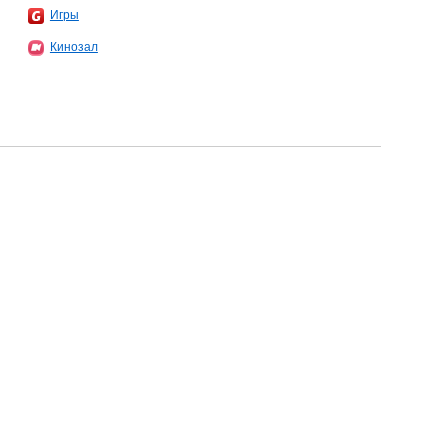
Игры
Кинозал