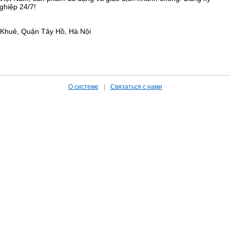
hiệp 24/7!
 Khuê, Quận Tây Hồ, Hà Nội
О системе
|
Связаться с нами