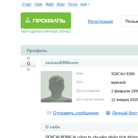
Старт
Свап
Файл
Игры
Почта
еще
Регистрация
Польз
твоя единая учетная запись
Профиль
soicau8386com
0
Имя:
SOICAU 8386
Пол:
мужской
Дата рождения:
2 февраля 199
Дата регистрации:
12 января 202
Отправить сообщение
Личный блог
О себе
SOICAU8386 là công ty chuyên phân tích thông 