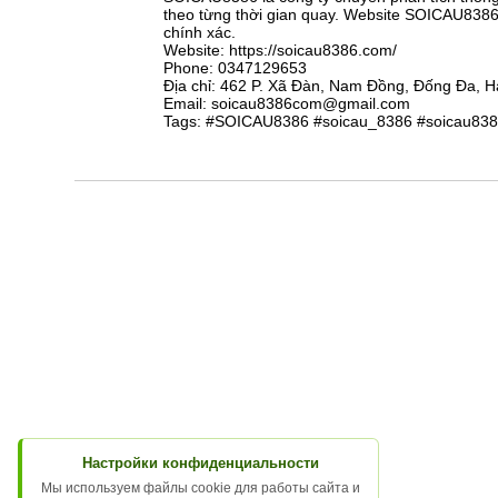
theo từng thời gian quay. Website SOICAU8386.
chính xác.
Website: https://soicau8386.com/
Phone: 0347129653
Địa chỉ: 462 P. Xã Đàn, Nam Đồng, Đống Đa, H
Email: soicau8386com@gmail.com
Tags: #SOICAU8386 #soicau_8386 #soicau8
Настройки конфиденциальности
Мы используем файлы cookie для работы сайта и