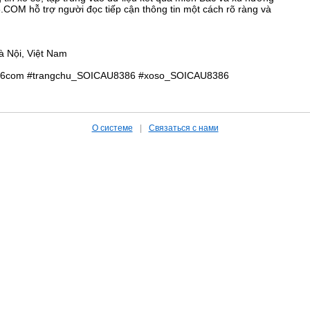
COM hỗ trợ người đọc tiếp cận thông tin một cách rõ ràng và
à Nội, Việt Nam
386com #trangchu_SOICAU8386 #xoso_SOICAU8386
О системе
|
Связаться с нами