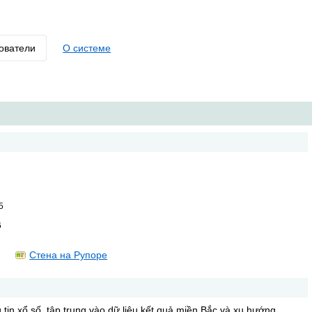
ователи
О системе
5
6
Стена на Рупоре
tin xổ số, tập trung vào dữ liệu kết quả miền Bắc và xu hướng