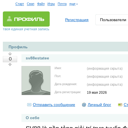
Старт
Свап
Файл
Игры
Почта
еще
Регистрация
Пользователи
твоя единая учетная запись
Профиль
sv88estatee
0
Имя:
(информация скрыта)
Пол:
(информация скрыта)
Дата рождения:
(информация скрыта)
Дата регистрации:
19 мая 2026
Отправить сообщение
Личный блог
Ст
О себе