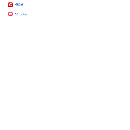
Игры
Кинозал