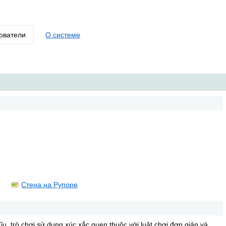
ователи
О системе
0
Стена на Рупоре
Xỉu, trò chơi sử dụng xúc xắc quen thuộc với luật chơi đơn giản và