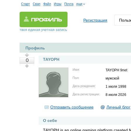
Старт
Свап
Файл
Игры
Почта
еще
Регистрация
Польз
твоя единая учетная запись
Профиль
TAYOPH
0
Имя:
TAYOPH 9net
Пол:
мужской
Дата рождения:
1 июля 1998
Дата регистрации:
8 июля 2026
Отправить сообщение
Личный блог
О себе
TAYOPH is an online gaming platform created fo