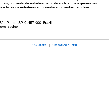
igitais, conteúdo de entretenimento diversificado e experiências
cessidades de entretenimento saudável no ambiente online.
 São Paulo - SP, 01457-000, Brazil
rcom_casino
О системе
|
Связаться с нами