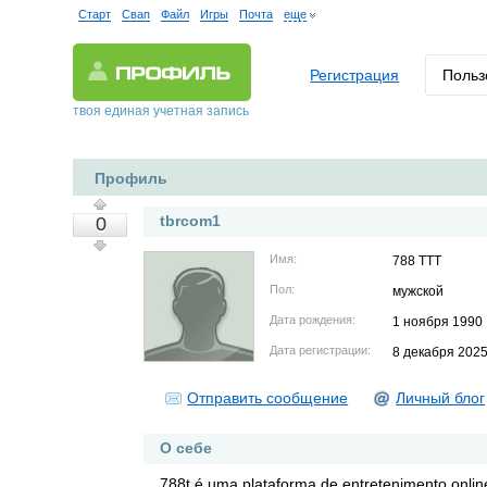
Старт
Свап
Файл
Игры
Почта
еще
Регистрация
Польз
твоя единая учетная запись
Профиль
tbrcom1
0
Имя:
788 TTT
Пол:
мужской
Дата рождения:
1 ноября 1990
Дата регистрации:
8 декабря 202
Отправить сообщение
Личный блог
О себе
788t é uma plataforma de entretenimento onlin