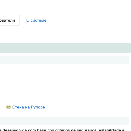
ователи
О системе
5
Стена на Рупоре
e desenvolvida com base nos critérios de segurança, estabilidade e