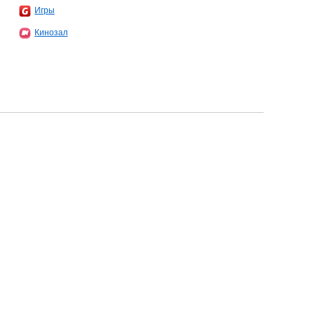
Игры
Кинозал