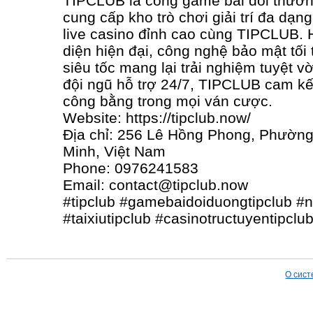
TIPCLUB là cổng game bài đổi thưởn
cung cấp kho trò chơi giải trí đa dạng
live casino đỉnh cao cùng TIPCLUB. 
diện hiện đại, công nghệ bảo mật tối 
siêu tốc mang lại trải nghiệm tuyệt v
đội ngũ hỗ trợ 24/7, TIPCLUB cam kế
công bằng trong mọi ván cược.
Website: https://tipclub.now/
Địa chỉ: 256 Lê Hồng Phong, Phường
Minh, Việt Nam
Phone: 0976241583
Email: contact@tipclub.now
#tipclub #gamebaidoiduongtipclub #n
#taixiutipclub #casinotructuyentipclu
О сист