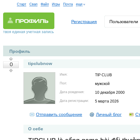
Старт
Свап
Файл
Игры
Почта
еще
Регистрация
Пользователи
твоя единая учетная запись
Профиль
tipclubnow
0
Имя:
TIP CLUB
Пол:
мужской
Дата рождения:
10 декабря 2000
Дата регистрации:
5 марта 2026
Отправить сообщение
Личный блог
Ст
О себе