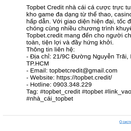
Topbet Credit nhà cái cá cược trực tuy
kho game đa dạng từ thể thao, casin
hấp dẫn. Với giao diện hiện đại, tốc 
chóng cùng nhiều chương trình khuy
Topbet.credit mang đến cho người ch
toàn, tiện lợi và đầy hứng khởi.
Thông tin liên hệ:
- Địa chỉ: 21/9C Đường Nguyễn Trãi,
TP.HCM
- Email: topbetcredit@gmail.com
- Website: https://topbet.credit/
- Hotline: 0903.348.229
Tag: #topbet_credit #topbet #link_va
#nhà_cái_topbet
О сист