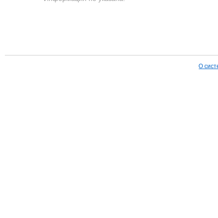
О сист