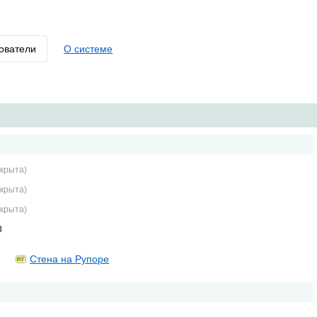
ователи
О системе
крыта)
крыта)
крыта)
3
Стена на Рупоре