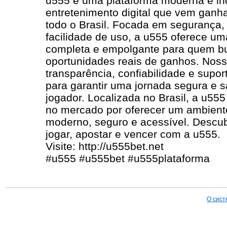
u555 é uma plataforma moderna e in
entretenimento digital que vem gan
todo o Brasil. Focada em segurança, 
facilidade de uso, a u555 oferece um
completa e empolgante para quem bu
oportunidades reais de ganhos. Nos
transparência, confiabilidade e supor
para garantir uma jornada segura e sa
jogador. Localizada no Brasil, a u555
no mercado por oferecer um ambient
moderno, seguro e acessível. Descub
jogar, apostar e vencer com a u555.
Visite: http://u555bet.net
#u555 #u555bet #u555plataforma
О сист