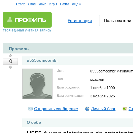
Старт
Свап
Файл
Игры
Почта
еще
Регистрация
Пользователи
твоя единая учетная запись
Профиль
u555comcombr
0
Имя:
u555comcombr Matkhau
Пол:
мужской
Дата рождения:
1 ноября 1990
Дата регистрации:
3 ноября 2025
Отправить сообщение
Личный блог
Ст
О себе