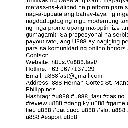
Tinitiyak ng U888 ang isang mapagka
mataas-na-kalidad na platform para 
nag-a-update ang bahay-taya ng mga
nagdadagdag ng mga modernong tam
ng mga promo upang ma-optimize a
gumagamit. Sa propesyonal na serbi
payout rate, ang U888 ay nagiging pe
para sa komunidad ng online bettors
Contact:
Website: https://u888.fast/
Hotline: +63 9677137929
Email: u888fast@gmail.com
Address: 888 Hernan Cortes St, Man
Philippines
Hashtag: #u888 #u888_fast #casino 
#review u888 #dang ky u888 #game o
tiep u888 #dat cuoc u888 #slot u888 
u888 #esport u888