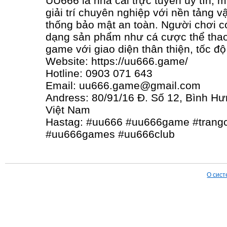
UU666 là nhà cái trực tuyến uy tín, 
giải trí chuyên nghiệp với nền tảng 
thống bảo mật an toàn. Người chơi c
dạng sản phẩm như cá cược thể thao, 
game với giao diện thân thiện, tốc đ
Website: https://uu666.game/
Hotline: 0903 071 643
Email: uu666.game@gmail.com
Andress: 80/91/16 Đ. Số 12, Bình Hư
Việt Nam
Hastag: #uu666 #uu666game #trang
#uu666games #uu666club
О сист