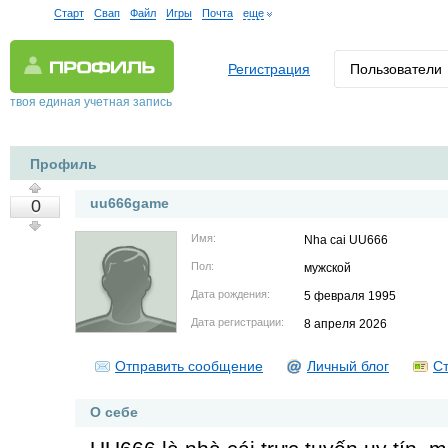
Старт
Свап
Файл
Игры
Почта
еще
Регистрация
Пользователи
твоя единая учетная запись
Профиль
uu666game
0
Имя:
Nha cai UU666
Пол:
мужской
Дата рождения:
5 февраля 1995
Дата регистрации:
8 апреля 2026
Отправить сообщение
Личный блог
Ст
О себе