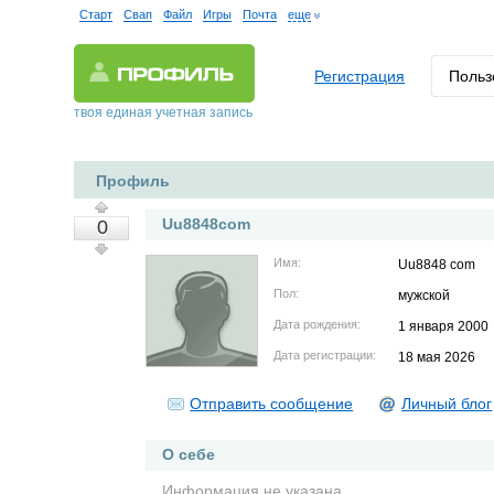
Старт
Свап
Файл
Игры
Почта
еще
Регистрация
Польз
твоя единая учетная запись
Профиль
Uu8848com
0
Имя:
Uu8848 com
Пол:
мужской
Дата рождения:
1 января 2000
Дата регистрации:
18 мая 2026
Отправить сообщение
Личный блог
О себе
Информация не указана.