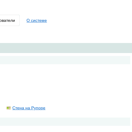
ователи
О системе
Стена на Рупоре